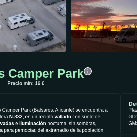
s Camper Park
Precio mín: 16 €
Det
 Camper Park (Balsares, Alicante) se encuentra a
Pla
etera
N-332
, en un recinto
vallado
con suelo de
GD:
rvadas
e
iluminación
nocturna, sin sombras,
GMS
la
para pernoctar, del extrarradio de la población.