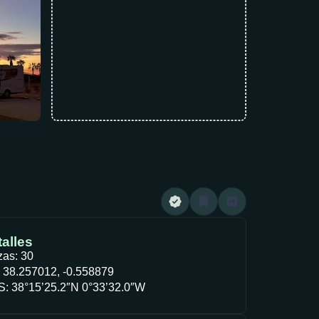
alles
zas: 30
 38.257012, -0.558879
: 38°15’25.2″N 0°33’32.0″W