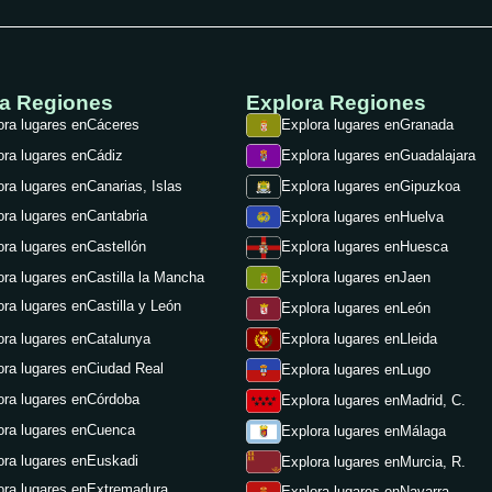
ra Regiones
Explora Regiones
ora lugares en
Cáceres
Explora lugares en
Granada
ora lugares en
Cádiz
Explora lugares en
Guadalajara
ora lugares en
Canarias, Islas
Explora lugares en
Gipuzkoa
ora lugares en
Cantabria
Explora lugares en
Huelva
ora lugares en
Castellón
Explora lugares en
Huesca
ora lugares en
Castilla la Mancha
Explora lugares en
Jaen
ora lugares en
Castilla y León
Explora lugares en
León
ora lugares en
Catalunya
Explora lugares en
Lleida
ora lugares en
Ciudad Real
Explora lugares en
Lugo
ora lugares en
Córdoba
Explora lugares en
Madrid, C.
ora lugares en
Cuenca
Explora lugares en
Málaga
ora lugares en
Euskadi
Explora lugares en
Murcia, R.
ora lugares en
Extremadura
Explora lugares en
Navarra