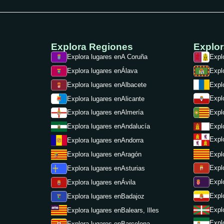
Explora Regiones
Explo
Explora lugares en
A Coruña
Expl
Explora lugares en
Álava
Expl
Explora lugares en
Albacete
Expl
Expl
Explora lugares en
Alicante
Expl
Explora lugares en
Almería
Expl
Explora lugares en
Andalucía
Expl
Explora lugares en
Andorra
Expl
Explora lugares en
Aragón
Expl
Explora lugares en
Asturias
Expl
Explora lugares en
Ávila
Expl
Explora lugares en
Badajoz
Expl
Explora lugares en
Balears, Illes
Expl
Explora lugares en
Barcelona