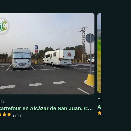
Precio mín: 18 €
ita
AC Pola de S
AC Carrefour en Alcázar de San Juan, Ciudad Real
5 (1)
5 (1)