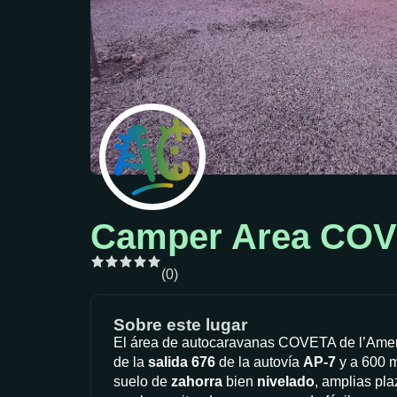
Camper Area CO
(0)
Sobre este lugar
El área de autocaravanas COVETA de l’Amera
de la
salida 676
de la autovía
AP-7
y a 600 m
suelo de
zahorra
bien
nivelado
, amplias pl