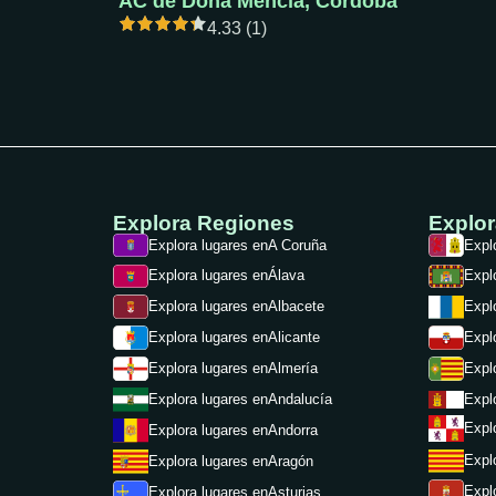
AC de Doña Mencía, Córdoba
4.33 (1)
Explora Regiones
Explo
Explora lugares en
A Coruña
Expl
Explora lugares en
Álava
Expl
Explora lugares en
Albacete
Expl
Expl
Explora lugares en
Alicante
Expl
Explora lugares en
Almería
Expl
Explora lugares en
Andalucía
Expl
Explora lugares en
Andorra
Expl
Explora lugares en
Aragón
Expl
Explora lugares en
Asturias