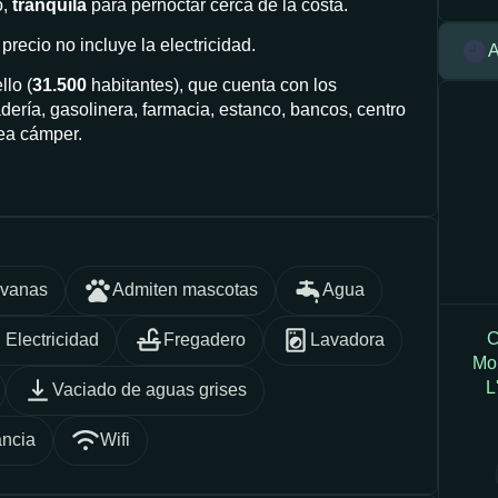
o,
tranquila
para pernoctar cerca de la costa.
precio no incluye la electricidad.
A
lo (
31.500
habitantes), que cuenta con los
dería, gasolinera, farmacia, estanco, bancos, centro
ea cámper.
avanas
Admiten mascotas
Agua
C
Electricidad
Fregadero
Lavadora
Mor
L
Vaciado de aguas grises
ancia
Wifi