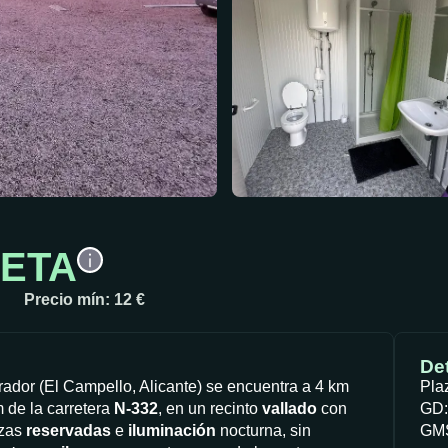
VETA
Precio mín: 12 €
Det
dor (El Campello, Alicante) se encuentra a 4 km
Pla
 de la carretera
N-332
, en un recinto
vallado
con
GD:
azas
reservadas
e
iluminación
nocturna, sin
GMS