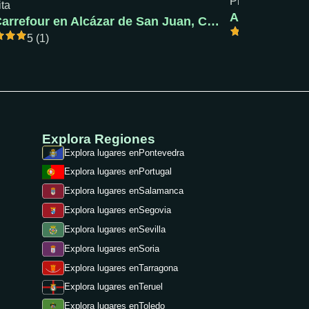
Precio mín: 18 €
ita
AC Pola de S
AC Carrefour en Alcázar de San Juan, Ciudad Real
5 (1)
5 (1)
Explora Regiones
Explora lugares en
Pontevedra
Explora lugares en
Portugal
Explora lugares en
Salamanca
Explora lugares en
Segovia
Explora lugares en
Sevilla
Explora lugares en
Soria
Explora lugares en
Tarragona
Explora lugares en
Teruel
Explora lugares en
Toledo