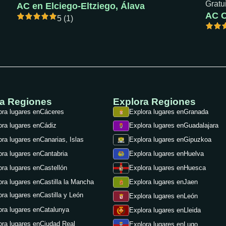
Gratu
AC en Elciego-Eltziego, Álava
5 (1)
ra Regiones
Explora Regiones
ora lugares en
Cáceres
Explora lugares en
Granada
ora lugares en
Cádiz
Explora lugares en
Guadalajara
ora lugares en
Canarias, Islas
Explora lugares en
Gipuzkoa
ora lugares en
Cantabria
Explora lugares en
Huelva
ora lugares en
Castellón
Explora lugares en
Huesca
ora lugares en
Castilla la Mancha
Explora lugares en
Jaen
ora lugares en
Castilla y León
Explora lugares en
León
ora lugares en
Catalunya
Explora lugares en
Lleida
ora lugares en
Ciudad Real
Explora lugares en
Lugo