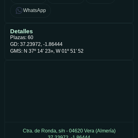
WhatsApp
Detalles
Plazas: 60
GD: 37.23972, -1.86444
GMS: N 37º 14′ 23», W 01º 51′ 52
Ctra. de Ronda, s/n - 04620 Vera (Almería)
37.23972, -1.86444