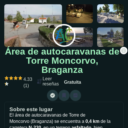
+2
Área de autocaravanas de
Torre Moncorvo,
Braganza
Leer
4.33
Gratuita
reseñas
(1)
Sobre este lugar
El área de autocaravanas de Torre de
Moncorvo
(Braganza)
se encuentra a
0,4
km
de la
carretera
N-220
, en un terreno
asfaltado
, bien