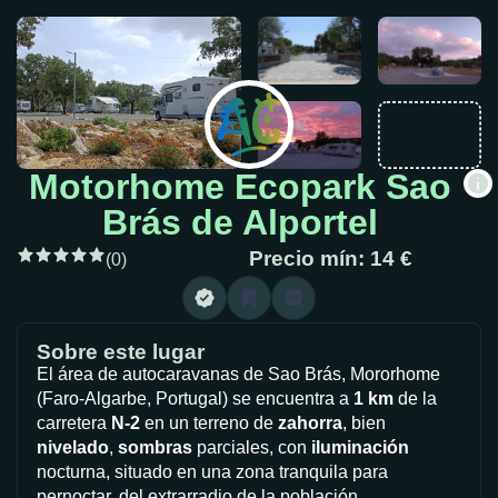
Motorhome Ecopark Sao
Brás de Alportel
Precio mín: 14 €
(0)
Sobre este lugar
El área de autocaravanas de Sao Brás, Mororhome
(Faro-Algarbe, Portugal) se encuentra a
1 km
de la
carretera
N-2
en un terreno de
zahorra
, bien
nivelado
,
sombras
parciales, con
iluminación
nocturna, situado en una zona tranquila para
pernoctar, del extrarradio de la población.