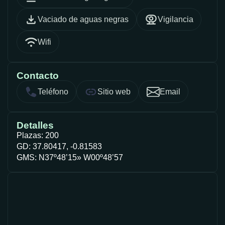
Vaciado de aguas negras
Vigilancia
Wifi
Contacto
Teléfono
Sitio web
Email
Detalles
Plazas: 200
GD: 37.80417, -0.81583
GMS: N37º48’15» W00º48’57