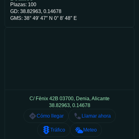
Plazas: 100
GD: 38.82963, 0.14678
GMS: 38° 49′ 47″ N 0° 8′ 48″ E
C/ Fènix 42B 03700, Denia, Alicante
38.82963, 0.14678
Cómo llegar
Llamar ahora
Tráfico
Meteo