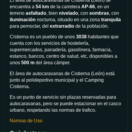
El área de autocaravanas de Cistierna (León)
se
encuentra a
54 km
de la carretera
AP-66
, en un
terreno
asfaltado
, bien
nivelado
, con
sombras
, con
iluminación
nocturna, situado en una zona
tranquila
para pernoctar, del
extrarradio
de la población.
Cistierna es un pueblo de unos
3038
habitantes que
cuenta con los servicios de hostelería,
supermercados, panadería, gasolinera, farmacia,
estanco, bancos, centro de salud, etc, disponibles a
unos
500 m
del área cámper.
El área de autocaravanas de Cistierna (León) está
junto al polideportivo municipal y el Camping
Cistierna.
Es un punto de servicio sin plazas reservadas para
autocaravanas, pero se puede estacionar en el casco
urbano, respetando las normas de trafico.
Normas de Uso