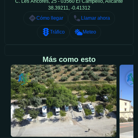
C. Les Àncores, 25 - 03560 El Campello, Alicante
38.39211, -0.41312
Cómo llegar
Llamar ahora
Tráfico
Meteo
Más como esto