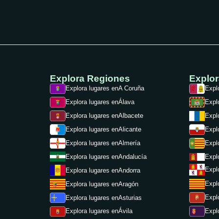
Explora Regiones
Explo
Explora lugares en
A Coruña
Expl
Explora lugares en
Álava
Expl
Explora lugares en
Albacete
Expl
Expl
Explora lugares en
Alicante
Expl
Explora lugares en
Almería
Expl
Explora lugares en
Andalucía
Expl
Explora lugares en
Andorra
Expl
Explora lugares en
Aragón
Expl
Explora lugares en
Asturias
Expl
Explora lugares en
Ávila