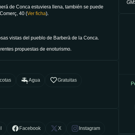
GMS
berá de Conca estuviera llena, también se puede
 Comerç, 40 (
Ver ficha
).
osas vistas del pueblo de Barberà de la Conca.
ferentes propuestas de enoturismo.
cotas
Agua
Gratuitas
P
l
Facebook
X
Instagram