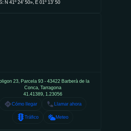
: N 41º 24′ 50», E 01º 13′ 50
oligon 23, Parcela 93 - 43422 Barberà de la
Conca, Tarragona
41.41389, 1.23056
Cómo llegar
Llamar ahora
Tráfico
Meteo