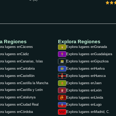
ra Regiones
Explora Regiones
ora lugares en
Cáceres
Explora lugares en
Granada
ora lugares en
Cádiz
Explora lugares en
Guadalajara
ora lugares en
Canarias, Islas
Explora lugares en
Gipuzkoa
ora lugares en
Cantabria
Explora lugares en
Huelva
ora lugares en
Castellón
Explora lugares en
Huesca
ora lugares en
Castilla la Mancha
Explora lugares en
Jaen
ora lugares en
Castilla y León
Explora lugares en
León
ora lugares en
Catalunya
Explora lugares en
Lleida
ora lugares en
Ciudad Real
Explora lugares en
Lugo
ora lugares en
Córdoba
Explora lugares en
Madrid, C.