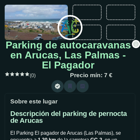
Parking de autocaravanas
en Arucas, Las Palmas -
El Pagador
Precio mín: 7 €
(0)
Sobre este lugar
Descripción del parking de pernocta
de Arucas
El Parking El pagador de Arucas (Las Palmas), se
encuentra a
1,20 km
de la carretera
GC-2
, en un