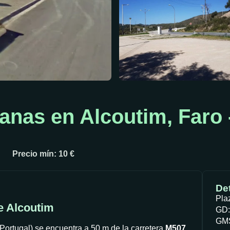
anas en Alcoutim, Faro 
Precio mín: 10 €
Det
Pla
e Alcoutim
GD:
GMS
Portugal) se encuentra a 50 m de la carretera
M507
,