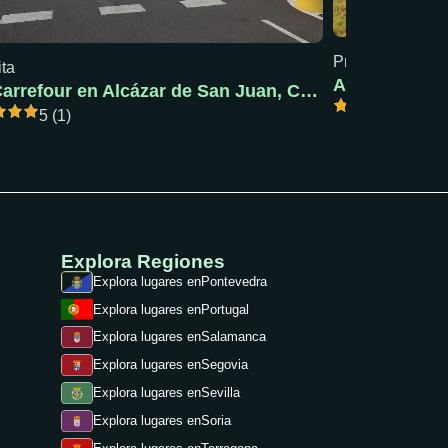
Precio mín: 18 €
ita
AC Pola de S
AC Carrefour en Alcázar de San Juan, Ciudad Real
5 (1)
5 (1)
Explora Regiones
Explora lugares en
Pontevedra
Explora lugares en
Portugal
Explora lugares en
Salamanca
Explora lugares en
Segovia
Explora lugares en
Sevilla
Explora lugares en
Soria