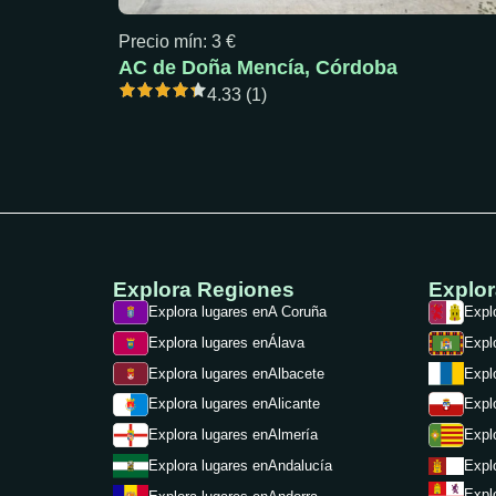
Precio mín: 3 €
AC de Doña Mencía, Córdoba
4.33 (1)
Explora Regiones
Explo
Explora lugares en
A Coruña
Expl
Explora lugares en
Álava
Expl
Explora lugares en
Albacete
Expl
Expl
Explora lugares en
Alicante
Expl
Explora lugares en
Almería
Expl
Explora lugares en
Andalucía
Expl