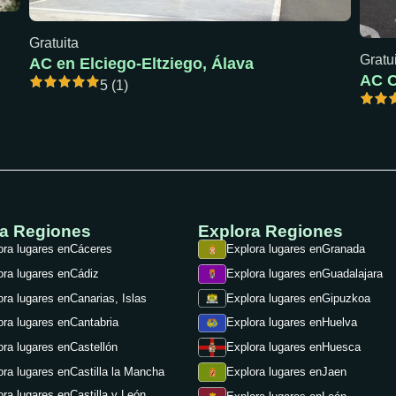
Gratuita
Gratu
AC en Elciego-Eltziego, Álava
5 (1)
ra Regiones
Explora Regiones
ora lugares en
Cáceres
Explora lugares en
Granada
ora lugares en
Cádiz
Explora lugares en
Guadalajara
ora lugares en
Canarias, Islas
Explora lugares en
Gipuzkoa
ora lugares en
Cantabria
Explora lugares en
Huelva
ora lugares en
Castellón
Explora lugares en
Huesca
ora lugares en
Castilla la Mancha
Explora lugares en
Jaen
ora lugares en
Castilla y León