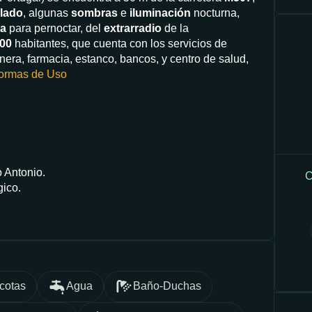
elado
, algunas
sombras
e
iluminación
nocturna,
la
para pernoctar, del
extrarradio
de la
100
habitantes, que cuenta con los servicios de
nera, farmacia, estanco, bancos, y centro de salud,
ormas de Uso
 Antonio.
C
gico.
cotas
Agua
Baño-Duchas