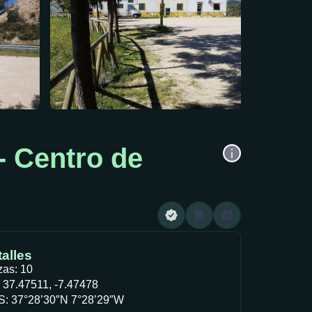
- Centro de
alles
zas: 10
 37.47511, -7.47478
: 37°28’30″N 7°28’29″W