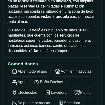
en un recinto
asfaltado
bien
nivelado
, con amplias
plazas
reservadas
delimitadas e
iluminación
nocturna, sin sombras, situado en una zona de fácil
acceso con bonitas
vistas
,
tranquila
para pernoctar
junto al mar.
El Grao de Castelló es un pueblo de unos
16.000
habitantes, que cuenta con los servicios de
hostelería, supermercados, panadería, gasolinera,
farmacia, estanco, bancos, centro de salud, etc,
disponibles a
1 km
del área cámper.
Comodidades
Abren todo el año
Admiten mascotas
Agua
Baño-Duchas
Electricidad
Lavadora
Picnic
Se puede pernoctar
Secadora