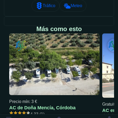
Tráfico
Meteo
Más como esto
Precio mín: 3 €
Gratuita
AC de Doña Mencía, Córdoba
AC en 
4.33 (1)