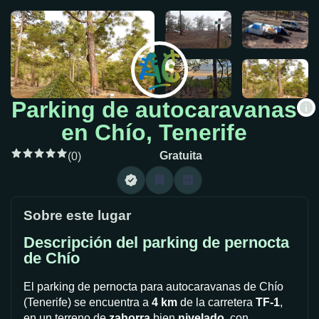
Parking de autocaravanas
en Chío, Tenerife
Gratuita
(0)
Sobre este lugar
Descripción del parking de pernocta
de Chío
El parking de pernocta para autocaravanas de Chío
(Tenerife) se encuentra a
4 km
de la carretera
TF-1
,
en un terreno de
zahorra
bien
nivelado
, con