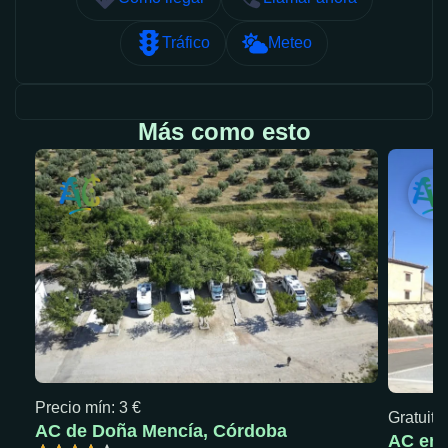
Tráfico
Meteo
Más como esto
Precio mín: 3 €
Gratuita
AC de Doña Mencía, Córdoba
AC en 