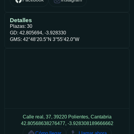
Detalles
Plazas: 30
GD: 42.805694, -3.928330
GMS: 42°48’20.5″N 3°55’42.0″W
Calle real, 37, 39220 Polientes, Cantabria
42.80568638276477, -3.928308189666662
Cómo llegar
Llamar ahora