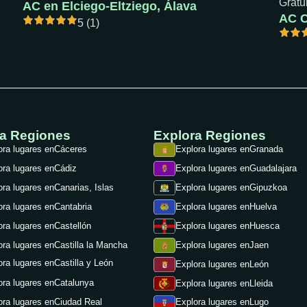
Gratu
AC en Elciego-Eltziego, Álava
5 (1)
ra Regiones
Explora Regiones
ora lugares en
Cáceres
Explora lugares en
Granada
ora lugares en
Cádiz
Explora lugares en
Guadalajara
ora lugares en
Canarias, Islas
Explora lugares en
Gipuzkoa
ora lugares en
Cantabria
Explora lugares en
Huelva
ora lugares en
Castellón
Explora lugares en
Huesca
ora lugares en
Castilla la Mancha
Explora lugares en
Jaen
ora lugares en
Castilla y León
Explora lugares en
León
ora lugares en
Catalunya
Explora lugares en
Lleida
ora lugares en
Ciudad Real
Explora lugares en
Lugo