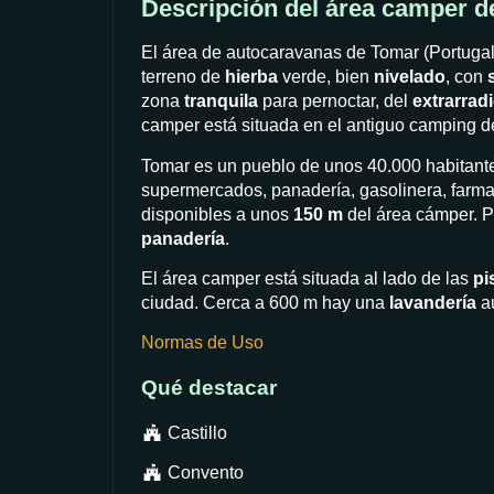
Descripción del área camper 
El área de autocaravanas de Tomar (Portugal
terreno de
hierba
verde, bien
nivelado
, con
zona
tranquila
para pernoctar, del
extrarrad
camper está situada en el antiguo camping de
Tomar es un pueblo de unos 40.000 habitantes
supermercados, panadería, gasolinera, farmac
disponibles a unos
150 m
del área cámper. P
panadería
.
El área camper está situada al lado de las
pi
ciudad. Cerca a 600 m hay una
lavandería
au
Normas de Uso
Qué destacar
Castillo
Convento