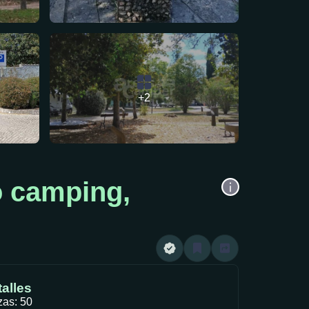
+2
o camping,
alles
zas: 50