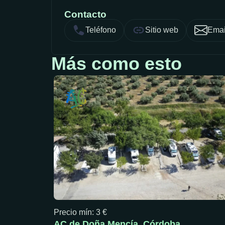
Contacto
Teléfono
Sitio web
Emai
Más como esto
Precio mín: 3 €
AC de Doña Mencía, Córdoba