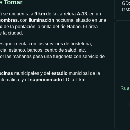
de Tomar
GD:
GMS
)
se encuentra a
9 km
de la carretera
A-13
, en un
sombras
, con
iluminación
nocturna, situado en una
io
de la población, a orilla del río Nabao. El área
 la ciudad.
 que cuenta con los servicios de hostelería,
ia, estanco, bancos, centro de salud, etc,
or las mañanas pasa una furgoneta con servicio de
scinas
municipales y del
estadio
municipal de la
tomática, y el
supermercado
LDl a 1 km.
Rua 