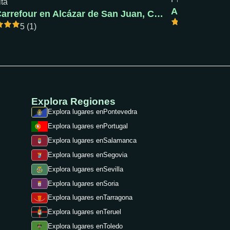
ita
AC Pola de S
AC Carrefour en Alcázar de San Juan, Ciudad Real
5 (1)
5 (1)
Explora Regiones
Explora lugares en
Pontevedra
Explora lugares en
Portugal
Explora lugares en
Salamanca
Explora lugares en
Segovia
Explora lugares en
Sevilla
Explora lugares en
Soria
Explora lugares en
Tarragona
Explora lugares en
Teruel
Explora lugares en
Toledo