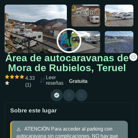
Área de autocaravanas de
Mora de Rubielos, Teruel
Leer
4.33
Gratuita
reseñas
(1)
Sobre este lugar
ATENCIÓN Para acceder al parking con
autocaravana sin complicaciones, NO hay que