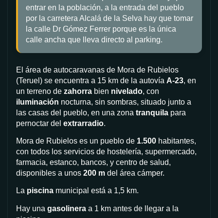
entrar en la población, a la entrada del pueblo
por la carretera Alcalá de la Selva hay que tomar
la calle Dr Gómez Ferrer porque es la única
calle ancha que lleva directo al parking.
El área de autocaravanas de Mora de Rubielos
(Teruel) se encuentra a 15 km de la autovía
A-23
, en
un terreno de
zahorra
bien
nivelado
, con
iluminación
nocturna, sin sombras, situado junto a
las casas del pueblo, en una zona
tranquila
para
pernoctar del
extrarradio
.
Mora de Rubielos es un pueblo de
1.500
habitantes,
con todos los servicios de hostelería, supermercado,
farmacia, estanco, bancos, y centro de salud,
disponibles a unos
200 m
del área cámper.
La
piscina
municipal está a 1,5 km.
Hay una
gasolinera
a 1 km antes de llegar a la