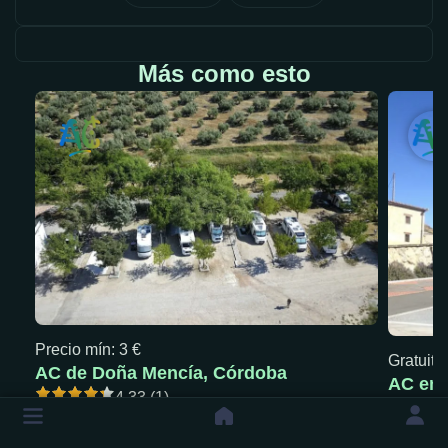
Más como esto
Precio mín: 3 €
Gratuita
AC de Doña Mencía, Córdoba
AC en 
4.33 (1)