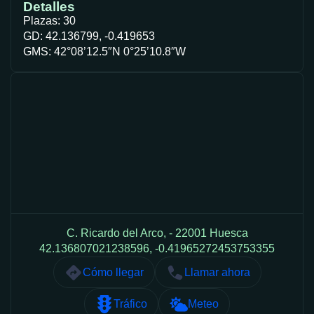
Detalles
Plazas: 30
GD: 42.136799, -0.419653
GMS: 42°08’12.5″N 0°25’10.8″W
C. Ricardo del Arco, - 22001 Huesca
42.136807021238596, -0.41965272453753355
Cómo llegar
Llamar ahora
Tráfico
Meteo