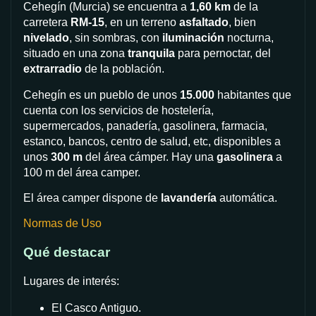
Cehegín (Murcia)
se encuentra a
1,60 km
de la
carretera
RM-15
, en un terreno
asfaltado
, bien
nivelado
, sin sombras, con
iluminación
nocturna,
situado en una zona
tranquila
para pernoctar, del
extrarradio
de la población.
Cehegín es un pueblo de unos
15.000
habitantes que
cuenta con los servicios de hostelería,
supermercados, panadería, gasolinera, farmacia,
estanco, bancos, centro de salud, etc, disponibles a
unos
300 m
del área cámper.
Hay una
gasolinera
a
100 m del área camper.
El área camper dispone de
lavandería
automática.
Normas de Uso
Qué destacar
Lugares de interés:
El Casco Antiguo.