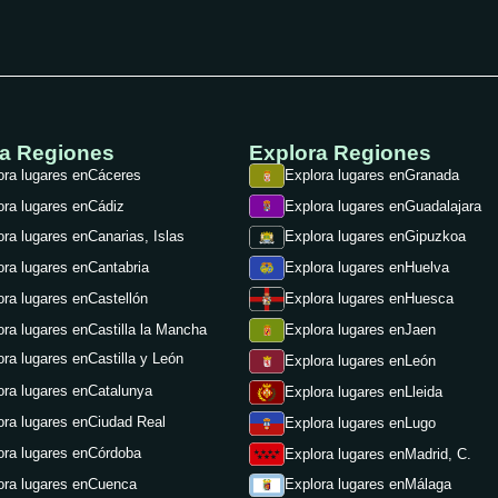
ra Regiones
Explora Regiones
ora lugares en
Cáceres
Explora lugares en
Granada
ora lugares en
Cádiz
Explora lugares en
Guadalajara
ora lugares en
Canarias, Islas
Explora lugares en
Gipuzkoa
ora lugares en
Cantabria
Explora lugares en
Huelva
ora lugares en
Castellón
Explora lugares en
Huesca
ora lugares en
Castilla la Mancha
Explora lugares en
Jaen
ora lugares en
Castilla y León
Explora lugares en
León
ora lugares en
Catalunya
Explora lugares en
Lleida
ora lugares en
Ciudad Real
Explora lugares en
Lugo
ora lugares en
Córdoba
Explora lugares en
Madrid, C.
ora lugares en
Cuenca
Explora lugares en
Málaga