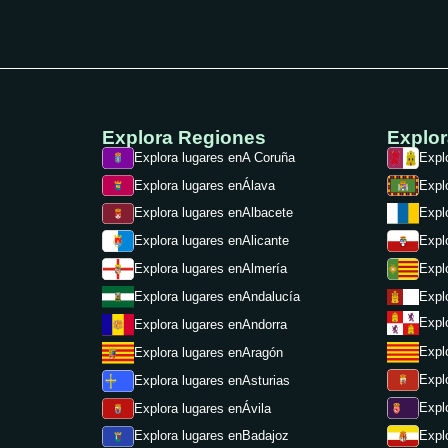
Explora Regiones
Explo
Explora lugares en
A Coruña
Expl
Explora lugares en
Álava
Expl
Explora lugares en
Albacete
Expl
Expl
Explora lugares en
Alicante
Expl
Explora lugares en
Almería
Expl
Explora lugares en
Andalucía
Expl
Explora lugares en
Andorra
Expl
Explora lugares en
Aragón
Expl
Explora lugares en
Asturias
Expl
Explora lugares en
Ávila
Expl
Explora lugares en
Badajoz