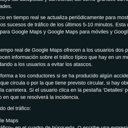
dades.
ico en tiempo real se actualiza periódicamente para most
los sucesos de tráfico de los últimos 5-10 minutos. Est
e para Google Maps y Google Maps para móviles y Goog
empo real de Google Maps ofrecen a los usuarios dos po
recen información sobre el tráfico típico que hay en un 
dando a los usuarios a evitar los atascos.
informa a los conductores si se ha producido algún accide
 que circula o por la que tiene previsto circular, si hay ob
la carretera. Si el usuario clica en la pestaña ‘Detalles’ 
 en que se resolverá la incidencia.
do del tráfico:
le Maps
ráfico» en el cuadro de búsqueda. O escribe una expresi