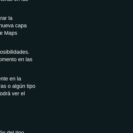
rar la
a nueva capa
le Maps
sibilidades.
momento en las
nte en la
ras o algún tipo
podrá ver el
ón del tipo