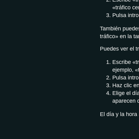
«tráfico c
Pulsa intr
También puedes 
tráfico» en la t
Puedes ver el tr
Escribe «t
ejemplo, «
Pulsa intr
Haz clic en
Elige el dí
aparecen d
El día y la hor